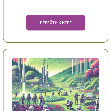
Создать новую Цивилизацию и
заработать максимум ресурсов
Участники являются экипажем одного большого
космического корабля, которому после долгих лет
странствий в космических просторах удалось найти
планету на 9,4 балла из 10 по шкале Коулвина. У
каждой из команд будет собственная территория,
которая является частью будущей Цивилизации.
ПЕРЕЙТИ К ИГРЕ