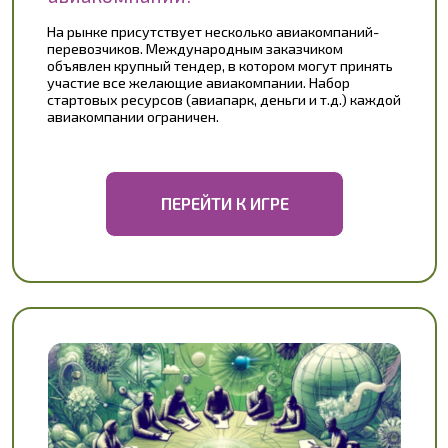
ФИРМА
Абсолютная модель реального
бизнеса с реальными трудностями
и потенциалом
В игре смоделирована компания, где есть 4 ключевых
отдела и CEO, которые работают удаленно.
Изначально участники обладают информацией
только по работе своего отдела. Общая информация
есть у CEO, но у него нет деталей. Требуется
несколько «периодов-лет», постоянно анализа и
внедрения эффективных решений, чтобы сделать
корпорацию прибыльной!