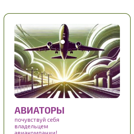
АВИАТОРЫ
почувствуй себя
владельцем
авиакомпании!
На рынке присутствует несколько авиакомпаний-
перевозчиков. Международным заказчиком
объявлен крупный тендер, в котором могут принять
участие все желающие авиакомпании. Набор
стартовых ресурсов (авиапарк, деньги и т.д.) каждой
авиакомпании ограничен.
ПЕРЕЙТИ К ИГРЕ