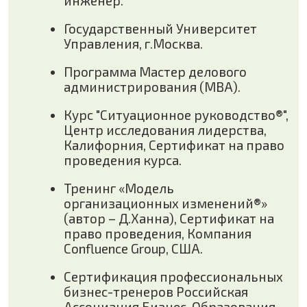
Confluence Group, США.
Сертификация профессиональных
бизнес-тренеров Российская
Ассоциация Бизнес-Образования
(РАБО).
Сертификат на право
сертификации тренеров по
программам компании
FranklinCovey на территории
России (лицензиант FranklinCovey
MTI System).
Программа «Agile leadership.
Лидерство в стиле Agile»,
International Institute for Management
Development (Germany), ГК
ОТ ТРЕНЕРА
Международный институт
менеджмента.
Обучение всегда провожу:
Управление проектами на основе
стандарта PMI® PMBOK® Guide v.7.
-динамично и с отработкой
навыков
Учебный центр «Специалист» при