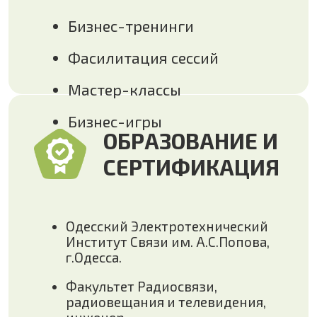
Одесский Электротехнический
Институт Связи им. А.С.Попова,
г.Одесса.
Факультет Радиосвязи,
радиовещания и телевидения,
инженер.
Государственный Университет
Управления, г.Москва.
Программа Мастер делового
администрирования (МВА).
Курс "Ситуационное руководство®",
Центр исследования лидерства,
Калифорния, Сертификат на право
проведения курса.
Тренинг «Модель
организационных изменений®»
(автор – Д.Ханна), Сертификат на
право проведения, Компания