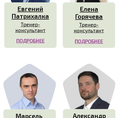
Александр
Марсель
Яшин
Гареев
Тренер-
Тренер-
консультант
консультант
ПОДРОБНЕЕ
ПОДРОБНЕЕ
Елена
Алексей
Коноваленков
Печенина
Программный
Тренер-
директор, тренер-
консультант
консультант
ПОДРОБНЕЕ