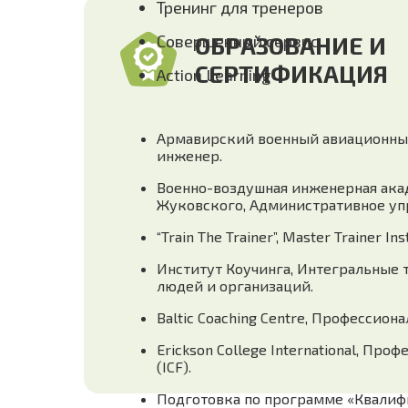
Тренинг для тренеров
Совершенный сервис
ОБРАЗОВАНИЕ И
СЕРТИФИКАЦИЯ
Action Learning
Армавирский военный авиационный
инженер.
Военно-воздушная инженерная акад
Жуковского, Административное уп
“Train The Trainer”, Master Trainer Inst
Институт Коучинга, Интегральные 
людей и организаций.
Baltic Coaching Centre, Профессиона
Erickson College International, Пр
(ICF).
Подготовка по программе «Квали