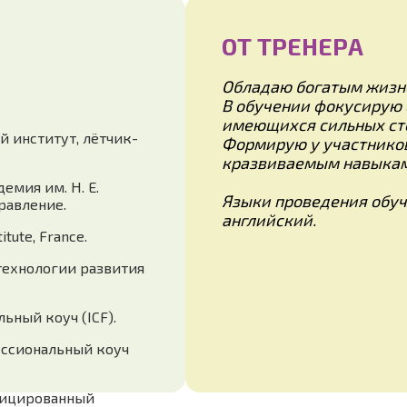
ОТ ТРЕНЕРА
Обладаю богатым жизн
В обучении фокусирую 
имеющихся сильных сто
 институт, лётчик-
Формирую у участнико
кразвиваемым навыкам
емия им. Н. Е.
Языки проведения обуч
равление.
английский.
itute, France.
технологии развития
льный коуч (ICF).
офессиональный коуч
фицированный