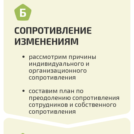
В
ДИАЛОГИ С
СОТРУДНИКАМИ
изучим модель диффузии
инноваций и стили
восприятия изменений
сотрудниками
применим коучинг по модели
ADKAR для вовлечения
команды
Г
КОММУНИКАЦИЯ С
КОМАНДОЙ