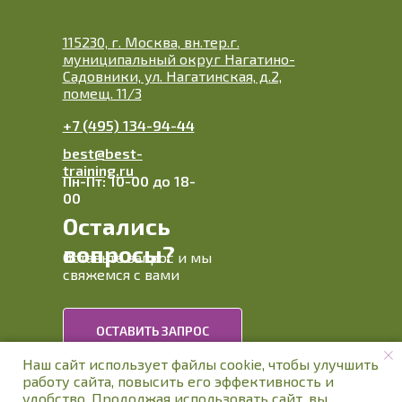
115230, г. Москва, вн.тер.г.
муниципальный округ Нагатино-
Садовники, ул. Нагатинская, д.2,
помещ. 11/3
+7 (495) 134-94-44
best@best-
training.ru
Пн-Пт: 10-00 до 18-
00
Остались
вопросы?
Оставьте запрос и мы
свяжемся с вами
ОСТАВИТЬ ЗАПРОС
Наш сайт использует файлы cookie, чтобы улучшить
работу сайта, повысить его эффективность и
© БЕСТ-Тренинг, 1998-2025
удобство. Продолжая использовать сайт, вы