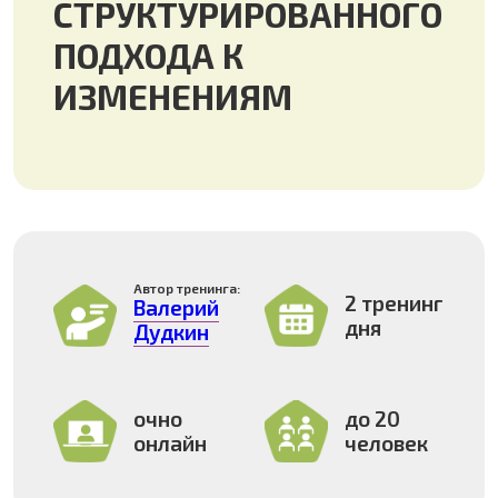
2 тренинг
Валерий
дня
Дудкин
очно
до 20
онлайн
человек
А
МОДЕЛЬ ADKAR
узнаем суть
структурированного подхода
к управлению изменениями
обсудим практические
аспекты внедрения в