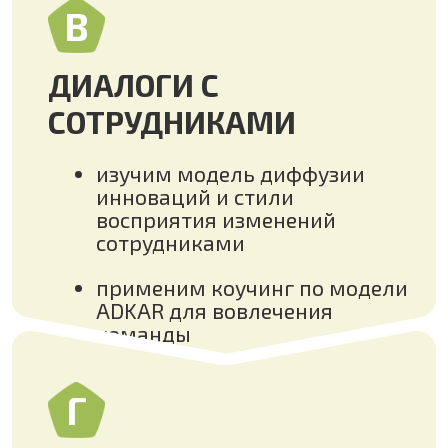
создадим разделяемое
сотрудниками понимание
изменений
подберем эффективные
мотивирующие
формулировки
применим техники обратной
связи для контакта с
командой
Д
ПРОЕКТНЫЙ ПОДХОД К
ВНЕДРЕНИЮ
ИЗМЕНЕНИЙ
создадим матрицу
компромиссов для